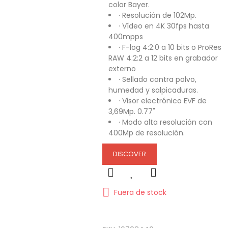
color Bayer.
· Resolución de 102Mp.
· Vídeo en 4K 30fps hasta
400mpps
· F-log 4:2:0 a 10 bits o
ProRes
RAW
4:2:2 a 12 bits en grabador
externo
· Sellado contra polvo,
humedad y salpicaduras.
· Visor electrónico EVF de
3,69Mp. 0.77"
· Modo alta resolución con
400Mp de resolución.
DISCOVER
Fuera de stock