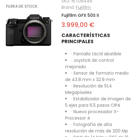
SKU:
16708446
FUERA DE STOCK
Brand:
Fujifilm
Fujifilm GFX 50S II
3.999,00 €
CARACTERÍSTICAS
PRINCIPALES
· Pantalla táctil abatible
· Joystick de control
mejorado
· Sensor de formato medio
de 43.8 mm x 32.9 mm
· Resolución de 51,4
Megapíxeles
· Estabilizador de imagen de
5 ejes para 6.5 pasos CIPA
· Nuevo procesador X-
Processor 4
· Fotografía de alta
resolución de más de 200 Mp