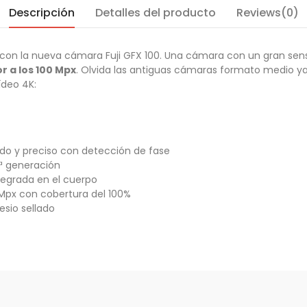
Descripción
Detalles del producto
Reviews(0)
o con la nueva cámara Fuji GFX 100. Una cámara con un gran s
r a los 100 Mpx
. Olvida las antiguas cámaras formato medio y
ídeo 4K:
do y preciso con detección de fase
ª generación
integrada en el cuerpo
6 Mpx con cobertura del 100%
sio sellado