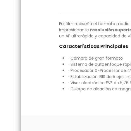
Fujifilm rediseña el formato medi
impresionante
resolución superio
un AF ultrarápido y capacidad de v
Características Principales
· Cámara de gran formato
· Sistema de autoenfoque rápi
· Procesador X-Processor de 4
· Estabilización IBIS de 5 ejes 
· Visor electrónico EVF de 5,7
· Cuerpo de aleación de magne