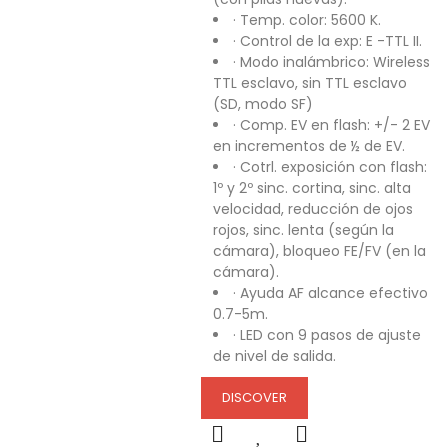
· Temp. color: 5600 K.
· Control de la exp: E -TTL II.
· Modo inalámbrico: Wireless
TTL esclavo, sin TTL esclavo
(SD, modo SF)
· Comp. EV en flash: +/- 2 EV
en incrementos de ½ de EV.
· Cotrl. exposición con flash:
1º y 2º sinc. cortina, sinc. alta
velocidad, reducción de ojos
rojos, sinc. lenta (según la
cámara), bloqueo FE/FV (en la
cámara).
· Ayuda AF alcance efectivo
0.7-5m.
· LED con 9 pasos de ajuste
de nivel de salida.
DISCOVER