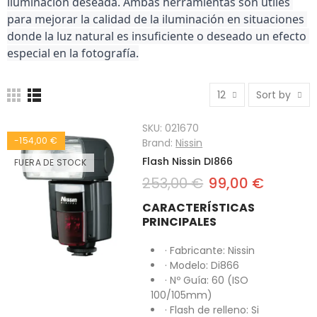
iluminación deseada. Ambas herramientas son útiles 
para mejorar la calidad de la iluminación en situaciones 
donde la luz natural es insuficiente o deseado un efecto 
especial en la fotografía.
12
Sort by
SKU:
021670
-154,00 €
Brand:
Nissin
Flash Nissin DI866
FUERA DE STOCK
253,00 €
99,00 €
CARACTERÍSTICAS
PRINCIPALES
· Fabricante: Nissin
· Modelo: Di866
· Nº Guía: 60 (ISO
100/105mm)
· Flash de relleno: Si