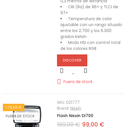
0,3 metros de distancia
· CRI (Ra) de 96+ y TLCI de
97+
· Temperatura de color
ajustable con un rango situado
entre los 2.700 y los 6.300
grados Kelvin
· Modo HSI con control total
de los colores RGB
DISCOVER
Fuera de stock
SKU:
021777
-70,00 €
Brand:
Nissin
Flash Nissin DI700
FUERA DE STOCK
169,00 €
99,00 €