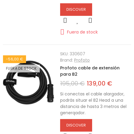
DISCOVER
Fuera de stock
SKU:
330607
-56,00 €
Brand:
Profoto
Profoto cable de extensión
FUERA DE STOCK
para B2
195,00 €
139,00 €
Si conectas el cable alargador,
podrás situar el B2 Head a una
distancia de hasta 3 metros del
generqador.
DISCOVER