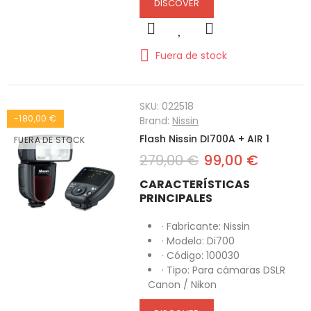
DISCOVER
Fuera de stock
SKU:
022518
-180,00 €
Brand:
Nissin
Flash Nissin DI700A + AIR 1
FUERA DE STOCK
279,00 €
99,00 €
CARACTERÍSTICAS
PRINCIPALES
· Fabricante: Nissin
· Modelo: Di700
· Código: 100030
· Tipo: Para cámaras DSLR
Canon / Nikon