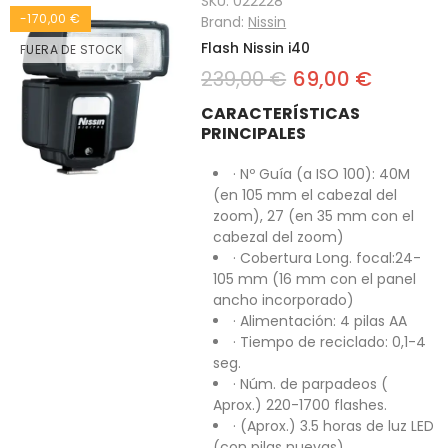
SKU:
022228
-170,00 €
Brand:
Nissin
Flash Nissin i40
FUERA DE STOCK
239,00 €
69,00 €
CARACTERÍSTICAS
PRINCIPALES
· Nº Guía (a ISO 100): 40M
(en 105 mm el cabezal del
zoom), 27 (en 35 mm con el
cabezal del zoom)
· Cobertura Long. focal:24-
105 mm (16 mm con el panel
ancho incorporado)
· Alimentación: 4 pilas AA
· Tiempo de reciclado: 0,1-4
seg.
· Núm. de parpadeos (
Aprox.) 220-1700 flashes.
· (Aprox.) 3.5 horas de luz LED
(con pilas nuevas).