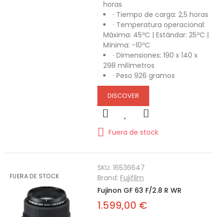
horas
· Tiempo de carga: 2,5 horas
· Temperatura operacional:
Máxima: 45ºC | Estándar: 25ºC |
Mínima: -10ºC
· Dimensiones: 190 x 140 x
298 milímetros
· Peso 926 gramos
DISCOVER
Fuera de stock
SKU:
16536647
FUERA DE STOCK
Brand:
Fujifilm
Fujinon GF 63 F/2.8 R WR
1.599,00 €