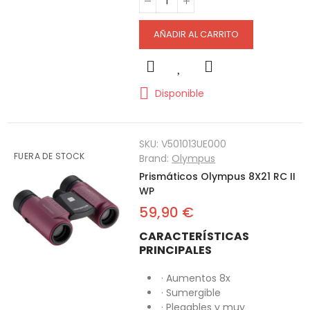
AÑADIR AL CARRITO
Disponible
SKU:
V501013UE000
FUERA DE STOCK
Brand:
Olympus
Prismáticos Olympus 8X21 RC II
WP
59,90 €
CARACTERÍSTICAS
PRINCIPALES
· Aumentos 8x
· Sumergible
· Plegables y muy