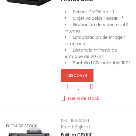
· Sensor CMOS de 1.0
· Objetivo Zeiss Tessar T*
· Grabación de vídeo en 4K
interna
· Estabilización de imagen
integrada
· Distancia mínima de
enfoque de 20 cm
· Pantalla LCD inclinable 180º
DISCOVER
Fuera de stock
SKU:
16634231
FUERA DE STOCK
Brand:
Fujifilm
Fujifilm GFX100