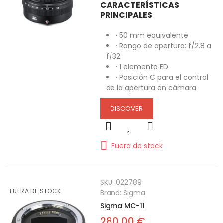
CARACTERÍSTICAS
PRINCIPALES
· 50 mm equivalente
· Rango de apertura: f/2.8 a
f/32
· 1 elemento ED
· Posición C para el control
de la apertura en cámara
DISCOVER
Fuera de stock
SKU:
022789
FUERA DE STOCK
Brand:
Sigma
Sigma MC-11
280,00 €