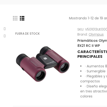
Mostrando 1-12 de 19 ar
SKU:
V501013UE00
FUERA DE STOCK
Brand:
Olympus
Prismáticos Oly
8X21 RC II WP
CARACTERÍST
PRINCIPALES
· Aumentos 
· Sumergible
· Plegables 
compactos
· Diseño ele
en tres atractiv
colores