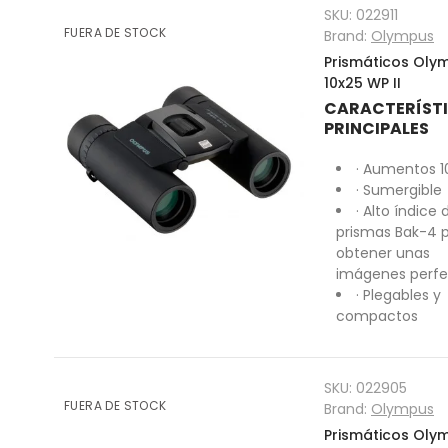
SKU:
022911
FUERA DE STOCK
Brand:
Olympus
Prismáticos Oly
10x25 WP II
CARACTERÍST
PRINCIPALES
· Aumentos 1
· Sumergible
· Alto índice 
prismas Bak-4 
obtener unas
imágenes perfe
· Plegables y
compactos
SKU:
022905
FUERA DE STOCK
Brand:
Olympus
Prismáticos Oly