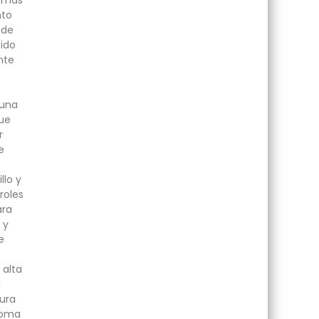
ismas
nto
 de
tido
nte
 una
ue
r
e
llo y
roles
ara
 y
e
 alta
a
ura
goma