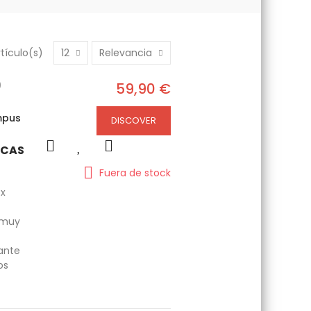
tículo(s)
12
Relevancia
0
59,90 €
mpus
DISCOVER
ICAS
Fuera de stock
8x
y muy
gante
os