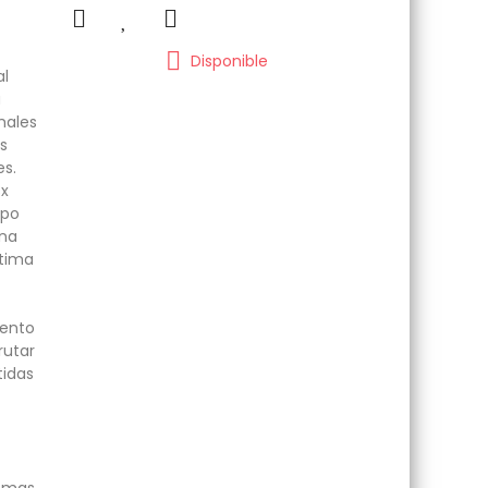
Disponible
al
a
males
s
es.
8x
mpo
una
ptima
iento
rutar
tidas