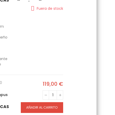
ICAS
Fuera de stock
om
ueño
gante
o
0
119,00 €
mpus
ICAS
AÑADIR AL CARRITO