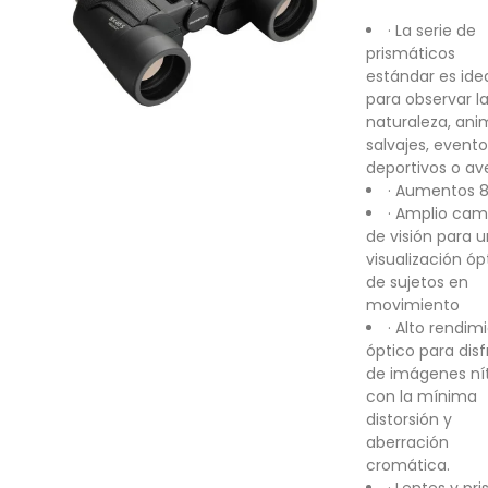
· La serie de
prismáticos
estándar es ide
para observar l
naturaleza, ani
salvajes, evento
deportivos o av
· Aumentos 
· Amplio ca
de visión para 
visualización ó
de sujetos en
movimiento
· Alto rendim
óptico para disf
de imágenes ní
con la mínima
distorsión y
aberración
cromática.