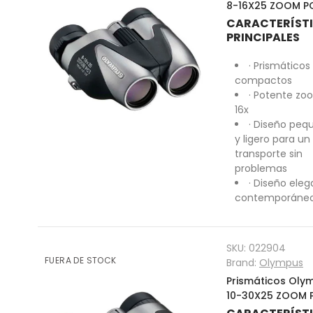
8-16X25 ZOOM PC
CARACTERÍST
PRINCIPALES
· Prismáticos
compactos
· Potente zo
16x
· Diseño peq
y ligero para un
transporte sin
problemas
· Diseño ele
contemporáne
SKU:
022904
FUERA DE STOCK
Brand:
Olympus
Prismáticos Oly
10-30X25 ZOOM P