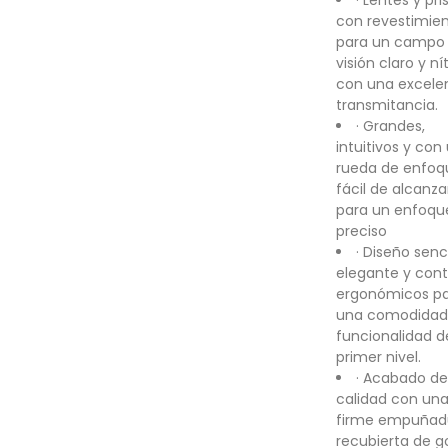
· Lentes y pr
con revestimie
para un campo
visión claro y ní
con una excele
transmitancia.
· Grandes,
intuitivos y con
rueda de enfoq
fácil de alcanza
para un enfoqu
preciso
· Diseño senci
elegante y cont
ergonómicos p
una comodidad
funcionalidad d
primer nivel.
· Acabado de
calidad con un
firme empuñad
recubierta de 