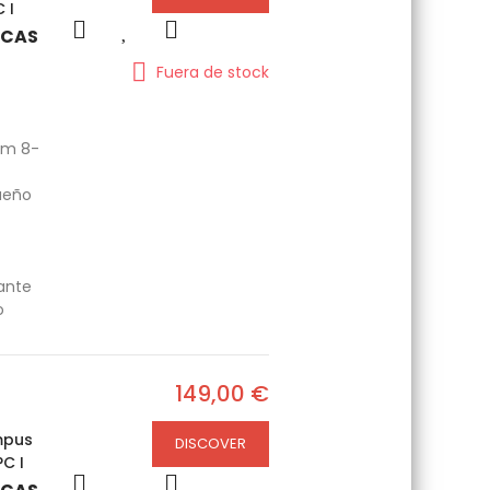
 I
ICAS
Fuera de stock
om 8-
ueño
gante
o
149,00 €
mpus
DISCOVER
C I