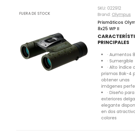
SKU:
022912
FUERA DE STOCK
Brand:
Olympus
Prismáticos Oly
8x25 WP II
CARACTERÍST
PRINCIPALES
· Aumentos 
· Sumergible
· Alto índice 
prismas Bak-4 
obtener unas
imágenes perfe
· Diseño para
exteriores delg
elegante dispon
en dos atractiv
colores