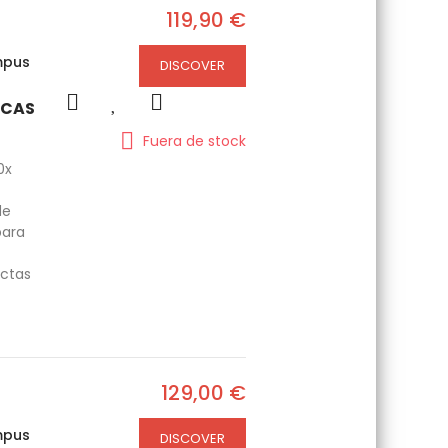
119,90 €
mpus
DISCOVER
ICAS
Fuera de stock
0x
de
para
ctas
129,00 €
mpus
DISCOVER