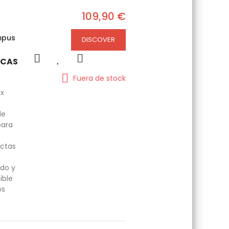
109,90 €
mpus
DISCOVER
ICAS
Fuera de stock
8x
de
para
ctas
ado y
ible
os