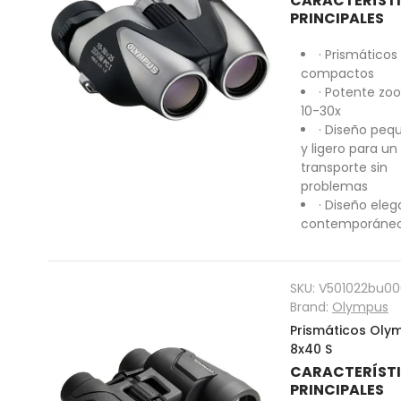
CARACTERÍST
PRINCIPALES
· Prismáticos
compactos
· Potente zo
10-30x
· Diseño peq
y ligero para un
transporte sin
problemas
· Diseño ele
contemporáne
SKU:
V501022bu00
Brand:
Olympus
Prismáticos Oly
8x40 S
CARACTERÍST
PRINCIPALES