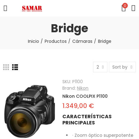
0
Bridge
Inicio
Productos
Cámaras
Bridge
2
Sort by
SKU:
P1100
Brand:
Nikon
Nikon COOLPIX P1100
1.349,00 €
CARACTERÍSTICAS
PRINCIPALES
· Zoom óptico superpotente