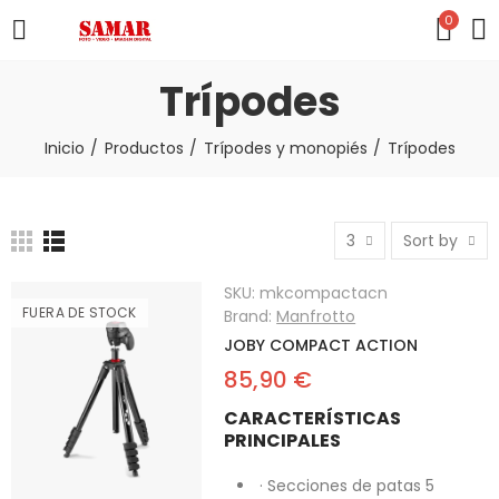
0
Trípodes
Inicio
Productos
Trípodes y monopiés
Trípodes
3
Sort by
SKU:
mkcompactacn
FUERA DE STOCK
Brand:
Manfrotto
JOBY COMPACT ACTION
85,90 €
CARACTERÍSTICAS
PRINCIPALES
· Secciones de patas 5