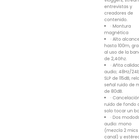
vloggers, strea
entrevistas y
creadores de
contenido.
· Montura
magnética
· Alto alcance
hasta 100m, gra
al uso de la ba
de 2,4Ghz.
· Añta calida
audio; 48Hz/24b
SLP de 115dB, rel
señal ruido de 
de 80dB.
· Cancelació
ruido de fondo 
solo tocar un b
· Dos modod
audio: mono
(mezcla 2 mics 
canal) y estére