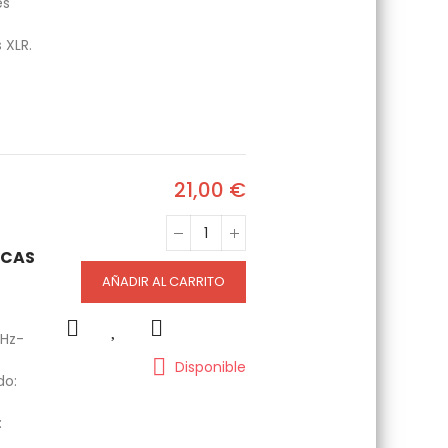
es
 XLR.
21,00 €
ICAS
AÑADIR AL CARRITO
 Hz-
Disponible
do:
: