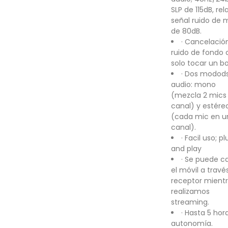
SLP de 115dB, rel
señal ruido de 
de 80dB.
· Cancelació
ruido de fondo 
solo tocar un b
· Dos modod
audio: mono
(mezcla 2 mics 
canal) y estére
(cada mic en u
canal).
· Facil uso; pl
and play
· Se puede c
el móvil a travé
receptor mient
realizamos
streaming.
· Hasta 5 hor
autonomía.