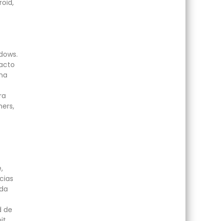
roid,
dows.
acto
una
ra
mers,
,
cias
nda
d de
it,