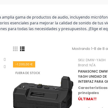
a amplia gama de productos de audio, incluyendo micrófonos
rios esenciales para mejorar la calidad de sonido de tus vi
nes para todas las necesidades y presupuestos. ¡Elige el equ
Mostrando 1-8 de 8 a
SKU:
DMW-YAGH
-1.200,00 €
Brand:
N/A
PANASONIC DMW
FUERA DE STOCK
YAGH UNIDAD DE
INTERFAZ PARA 
Características
principales
ÚLTIMA!!