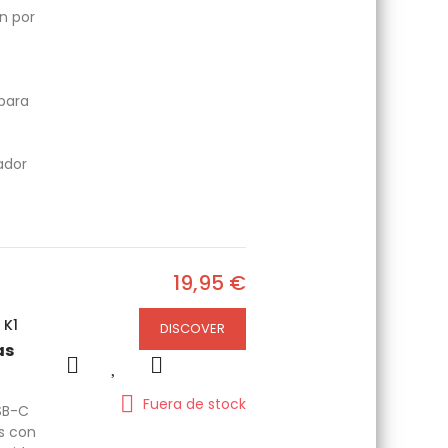
n por
 para
ador
19,95 €
 K1
DISCOVER
as
Fuera de stock
SB-C
s con