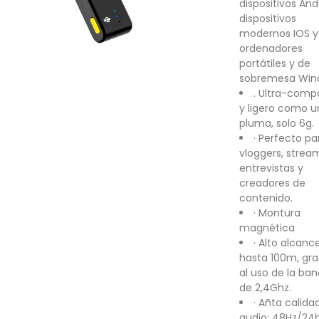
dispositivos And
dispositivos
modernos IOS y
ordenadores
portátiles y de
sobremesa Win
. Ultra-comp
y ligero como 
pluma, solo 6g.
· Perfecto pa
vloggers, strea
entrevistas y
creadores de
contenido.
· Montura
magnética
· Alto alcance
hasta 100m, gra
al uso de la ba
de 2,4Ghz.
· Añta calida
audio; 48Hz/24b