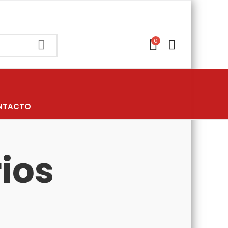
0
NTACTO
ios