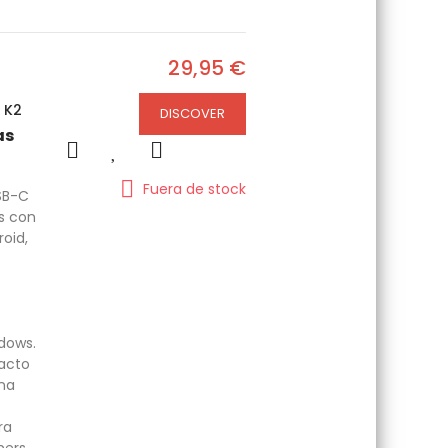
29,95 €
 K2
DISCOVER
as
Fuera de stock
SB-C
s con
roid,
dows.
acto
una
ra