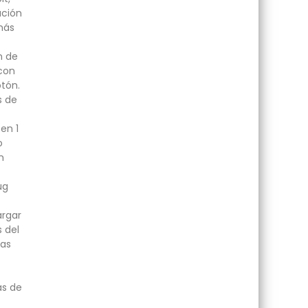
ación
más
n de
con
otón.
s de
en 1
o
n
ug
argar
s del
ras
as de