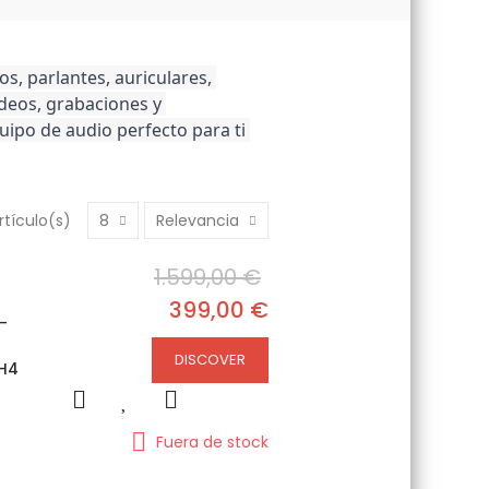
, parlantes, auriculares, 
deos, grabaciones y 
ipo de audio perfecto para ti 
rtículo(s)
8
Relevancia
1.599,00 €
399,00 €
-
DISCOVER
GH4
Fuera de stock