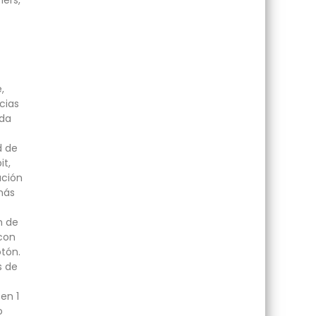
mers,
,
cias
nda
d de
it,
ación
más
n de
con
otón.
s de
en 1
o