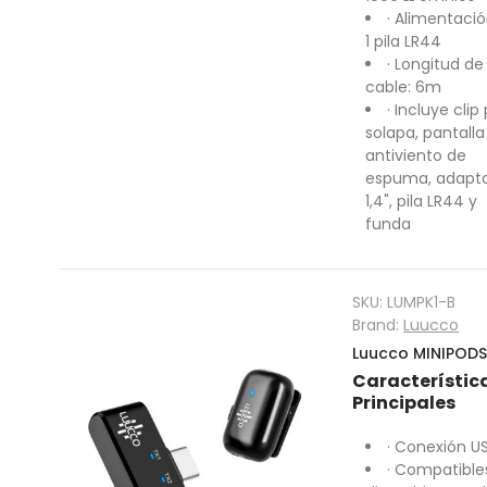
· Alimentació
1 pila LR44
· Longitud de
cable: 6m
· Incluye clip
solapa, pantalla
antiviento de
espuma, adapt
1,4", pila LR44 y
funda
SKU:
LUMPK1-B
Brand:
Luucco
Luucco MINIPODS
Característic
Principales
· Conexión U
· Compatible