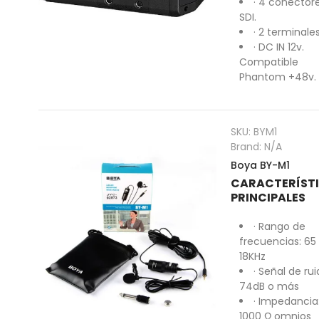
· 4 conector
SDI.
· 2 terminales
· DC IN 12v.
Compatible
Phantom +48v.
SKU:
BYM1
Brand:
N/A
Boya BY-M1
CARACTERÍST
PRINCIPALES
· Rango de
frecuencias: 65
18KHz
· Señal de rui
74dB o más
· Impedancia
1000 Ω omnios