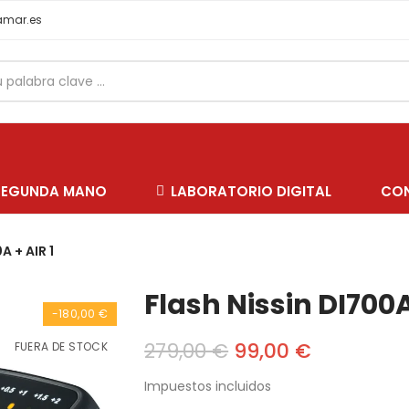
samar.es
SEGUNDA MANO
LABORATORIO DIGITAL
CO
A + AIR 1
Flash Nissin DI700A
-180,00 €
279,00 €
99,00 €
FUERA DE STOCK
Impuestos incluidos