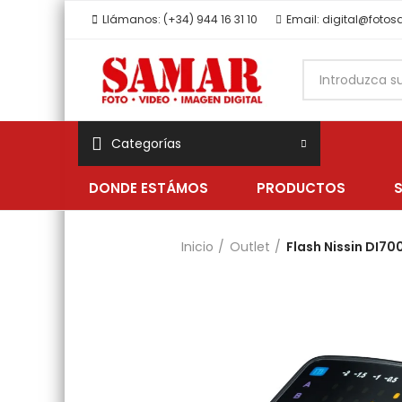
Llámanos: (+34) 944 16 31 10
Email: digital@foto
Categorías
DONDE ESTÁMOS
PRODUCTOS
Inicio
Outlet
Flash Nissin DI700