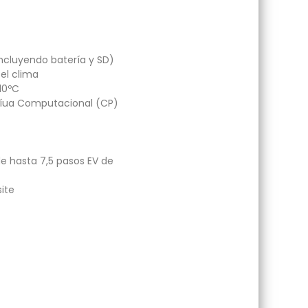
incluyendo batería y SD)
 el clima
-10ºC
afíua Computacional (CP)
de hasta 7,5 pasos EV de
site