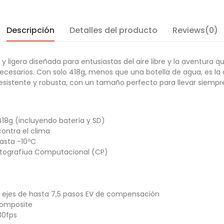
Descripción
Detalles del producto
Reviews(0)
 ligera diseñada para entusiastas del aire libre y la aventura 
innecesarios. Con solo 418g, menos que una botella de agua, es 
 Resistente y robusta, con un tamaño perfecto para llevar siempr
418g (incluyendo batería y SD)
contra el clima
hasta -10ºC
Fotografíua Computacional (CP)
 5 ejes de hasta 7,5 pasos EV de compensación
 Composite
30fps