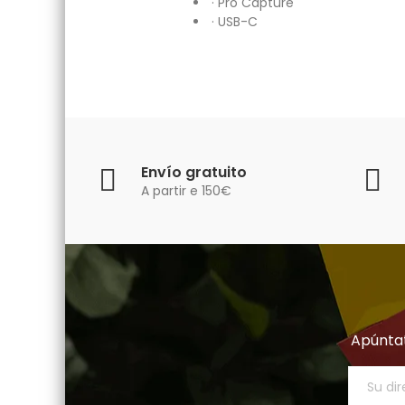
· Pro Capture
· USB-C
Envío gratuito
A partir e 150€
Apúntat