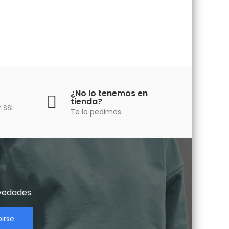
¿No lo tenemos en
tienda?
 SSL
Te lo pedimos
vedades​
birse