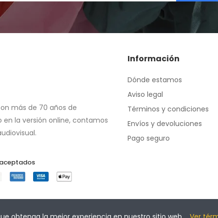
Información
Dónde estamos
Aviso legal
con más de 70 años de 
Términos y condiciones
 en la versión online, contamos 
Envíos y devoluciones
udiovisual.
Pago seguro
 aceptados
 que obtenga la mejor experiencia en nuestro sitio web.
Ver tér