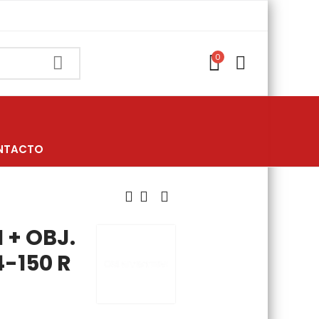
0
NTACTO
 + OBJ.
4-150 R