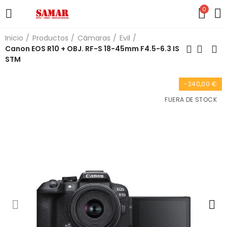
0
Inicio
Productos
Cámaras
Evil
Canon EOS R10 + OBJ. RF-S 18-45mm F4.5-6.3 IS
STM
-240,00 €
FUERA DE STOCK