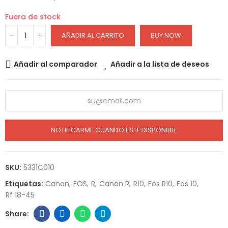
Fuera de stock
AÑADIR AL CARRITO
BUY NOW
Añadir al comparador
Añadir a la lista de deseos
NOTIFICARME CUANDO ESTÉ DISPONIBLE
SKU:
5331C010
Etiquetas:
Canon
EOS
R
Canon R
R10
Eos R10
Eos 10
Rf 18-45